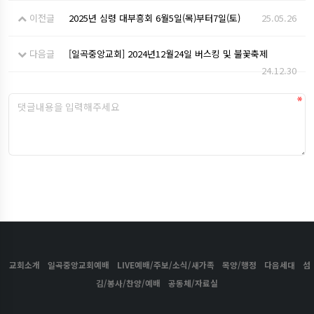
이전글
2025년 심령 대부흥회 6월5일(목)부터7일(토)
25.05.26
다음글
[일곡중앙교회] 2024년12월24일 버스킹 및 불꽃축제
24.12.30
교회소개
일곡중앙교회예배
LIVE예배/주보/소식/새가족
목양/행정
다음세대
섬
김/봉사/찬양/예배
공동체/자료실