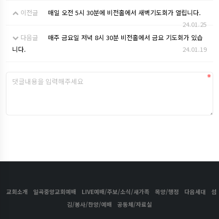
이전글
매일 오전 5시 30분에 비전홀에서 새벽기도회가 열립니다.
24.01.25
다음글
매주 금요일 저녁 8시 30분 비전홀에서 금요 기도회가 있습
니다.
24.01.19
교회소개
일곡중앙교회예배
LIVE예배/주보/소식/새가족
목양/행정
다음세대
섬
김/봉사/찬양/예배
공동체/자료실