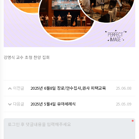
강명식 교수 초청 찬양 집회
이전글
2025년 6월8일 장로/안수집사,권사 피택교육
25.06.08
다음글
2025년 5월4일 유야세례식
25.05.09