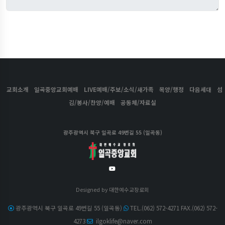
교회소개
일곡중앙교회예배
LIVE예배/주보/소식/새가족
목양/행정
다음세대
섬
김/봉사/찬양/예배
공동체/자료실
광주광역시 북구 일곡로 49번길 55 (일곡동)
Designed by
대한예수교장로회
광주광역시 북구 일곡로 49번길 55 (일곡동)
TEL.(062) 572-4271 FAX.(062) 572-
4273
ilgoklife@naver.com