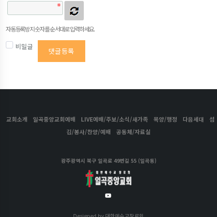
자동등록방지 숫자를 순서대로 입력하세요.
비밀글
댓글등록
교회소개
일곡중앙교회예배
LIVE예배/주보/소식/새가족
목양/행정
다음세대
섬
김/봉사/찬양/예배
공동체/자료실
광주광역시 북구 일곡로 49번길 55 (일곡동)
Designed by
대한예수교장로회